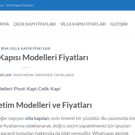
-
ısı
Villa Kapısı Fiyatları
AYFA
ÇELIK KAPI FIYATLARI
VILLA KAPISI FIYATLARI
İLETIŞIM
RIVA VILLA KAPISI FIYATLARI
 Kapısı Modelleri Fiyatları
YATLARI
TARAFINDAN
TARIHINDE YAYINLANDI
etim Modelleri ve Fiyatları
değer taşıyan
villa kapıları
, evin önemli bir yüzüdür. Bu yazımızda öz
i ve fiyatlarına odaklanarak, doğru seçim yapabilmeniz için ipuçları
garanti koşulları hakkında da bilgi vereceğiz. Whatsapp destek