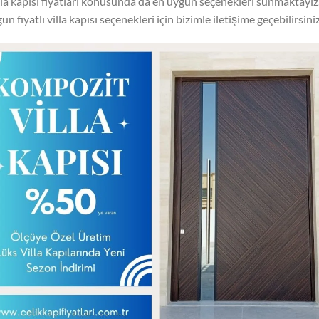
lla kapısı fiyatları konusunda da en uygun seçenekleri sunmaktayız
un fiyatlı villa kapısı seçenekleri için bizimle iletişime geçebilirsiniz