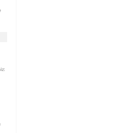
e
iz:
ı