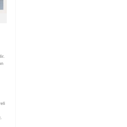
ir.
un
eli
.