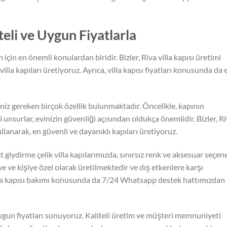
iteli ve Uygun Fiyatlarla
n için en önemli konulardan biridir. Bizler, Riva villa kapısı üretimi
illa kapıları üretiyoruz. Ayrıca, villa kapısı fiyatları konusunda da 
eniz gereken birçok özellik bulunmaktadır. Öncelikle, kapının
gibi unsurlar, evinizin güvenliği açısından oldukça önemlidir. Bizler, R
ullanarak, en güvenli ve dayanıklı kapıları üretiyoruz.
giydirme çelik villa kapılarımızda, sınırsız renk ve aksesuar seçen
e ve kişiye özel olarak üretilmektedir ve dış etkenlere karşı
villa kapısı bakımı konusunda da 7/24 Whatsapp destek hattımızdan
 uygun fiyatları sunuyoruz. Kaliteli üretim ve müşteri memnuniyeti