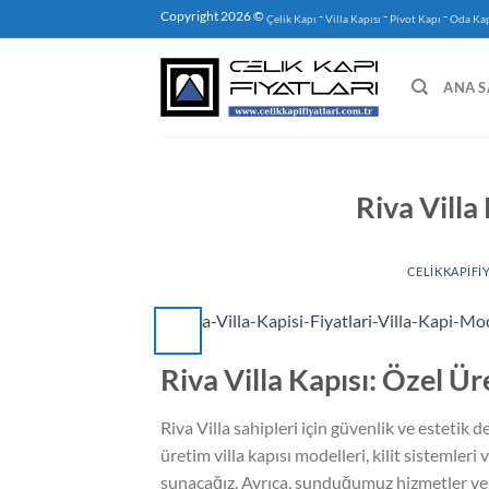
İçeriğe
Copyright 2026 ©
-
-
-
Çelik Kapı
Villa Kapısı
Pivot Kapı
Oda Kap
atla
ANA S
Riva Villa
CELIKKAPIFI
Riva Villa Kapısı: Özel Ür
Riva Villa sahipleri için güvenlik ve estetik 
üretim villa kapısı modelleri, kilit sistemler
sunacağız. Ayrıca, sunduğumuz hizmetler ve 