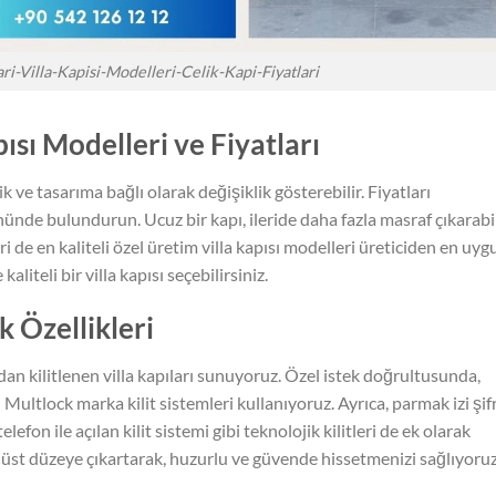
ari-Villa-Kapisi-Modelleri-Celik-Kapi-Fiyatlari
ısı Modelleri ve Fiyatları
ik ve tasarıma bağlı olarak değişiklik gösterebilir. Fiyatları
 önünde bulundurun. Ucuz bir kapı, ileride daha fazla masraf çıkarabil
i de en kaliteli özel üretim villa kapısı modelleri üreticiden en uyg
liteli bir villa kapısı seçebilirsiniz.
k Özellikleri
dan kilitlenen villa kapıları sunuyoruz. Özel istek doğrultusunda,
ltlock marka kilit sistemleri kullanıyoruz. Ayrıca, parmak izi şifr
telefon ile açılan kilit sistemi gibi teknolojik kilitleri de ek olarak
n üst düzeye çıkartarak, huzurlu ve güvende hissetmenizi sağlıyoruz