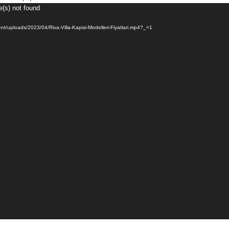
e(s) not found
ntent/uploads/2023/04/Riva-Villa-Kapisi-Modelleri-Fiyatlari.mp4?_=1